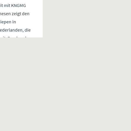
eit mit KNGMG
nesen zeigt den
iepen in
iederlanden, die
eit, Sand und