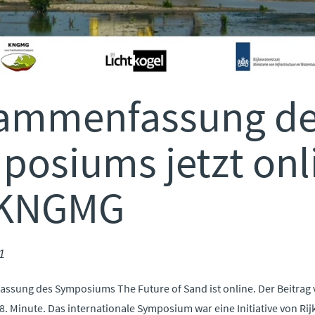
ammenfassung d
posiums jetzt onl
 KNGMG
1
ssung des Symposiums The Future of Sand ist online. Der Beitrag
18. Minute. Das internationale Symposium war eine Initiative von Ri