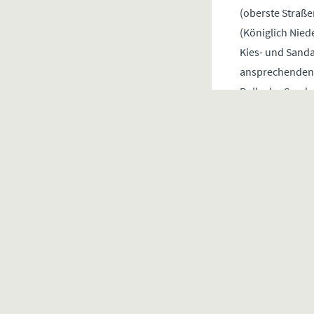
(oberste Straß
(Königlich Nied
Kies- und Sand
ansprechenden B
Rolle der Sand-
Kies lokal abzu