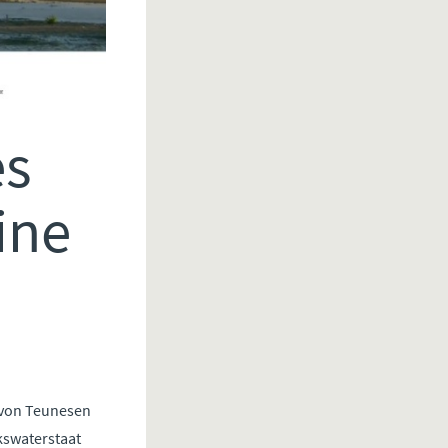
es
ine
 von Teunesen
jkswaterstaat