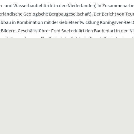
en- und Wasserbaubehörde in den Niederlanden) in Zusammenarb
erländische Geologische Bergbaugesellschaft). Der Bericht von Teu
abbau in Kombination mit der Gebietsentwicklung Koningsven-De D
ildern. Geschäftsführer Fred Snel erklärt den Baubedarf in den N
 und Kiesgewinnung für die Kreislaufwirtschaft und die Bedeutsamk
bauen. Klicken Sie auf das Bild unten, um das Video anzusehen.